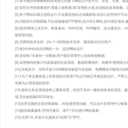
[1] 基于烟台华腾网络科技有限公司旗下网站云计算平台，安全、可靠、稳定!
[2] 实时文件防病毒保护,黑客入侵检测,IIS 应用防火墙,自动抵抗各类病毒、
[3] 各个网站以独立进程运行,不会被其他站点负载影响,在自己的空间中可以使用
[4] 功能强大控制面板,可以直接修改FTP密码,自行停止网站,自行绑定域名,
[5] 提供WEB上传文件、恢复备份、RAR压缩、RAR解压、站点重定向
级管理功能;
[6] 无障碍技术支持：24×7×365制技术支持，微笑面对任何用户。
[7] 每3分钟自动访问网站一次，监控网站运行.
[8] 自动每7天备份一次数据,用户能在管理中心自助恢复数据;
[9] 采用独特的第六代高级虚拟主机系统、数据双重保护、软硬件/透明防火
[10] 在线支付，实时开设,CDN网络加速器可供选购，免费赠送功能强大
[11] 为了保证服务器上所有虚拟主机用户站点均能正常稳定的运行，严禁上
等极为占用资源的程序。
[12] 新的主机在系统架构上重新布置，有别于业内一般的传统单机系统，
墙,完全效抵御DDOS攻击。
[13]业界完善的主机控制面板，40余项管理功能，可以自行在管理中心恢
[14]提供备案服务,空间开通后，请于7天内进行网站备案。
[15] 试用7天.开设方式选择为"试用7天"即可。