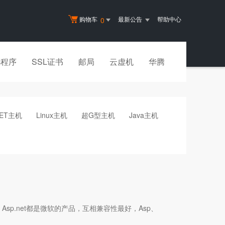
购物车
最新公告
帮助中心
0
小程序
SSL证书
邮局
云虚机
华腾
NET主机
Linux主机
超G型主机
Java主机
Asp、Asp.net都是微软的产品，互相兼容性最好，Asp、